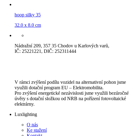
hoop silky 35
32.0 x 8.0 cm
Nádražní 209, 357 35 Chodov u Karlových varů,
IČ: 25221221, DIČ: 252311444
V rámci zvýšení podílu vozidel na alternativní pohon jsme
využili dotační program EU – Elektromobilita.
Pro zvýšení energetické nezávislosti jsme využili bezúročné
úvěry s dotační složkou od NRB na pořízení fotovoltaické
elektrárny.
Luxlighting
O nás
Ke stažení
Kontakt