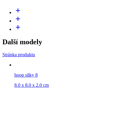
add
add
add
Další modely
Stránka produktu
hoop silky 8
8.0 x 8.0 x 2.0 cm