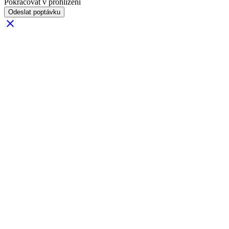
Pokračovat v prohlížení
Odeslat poptávku
clear