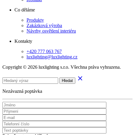
Co děláme
Produkty
Zakázková výroba
Návrhy osvětlení interiéru
Kontakty
+420 777 063 767
luxlighting@luxlighting.cz
Copyright © 2026 luxlighting s.r.o. Všechna práva vyhrazena.
clear
Hledat
Nezávazná poptávka