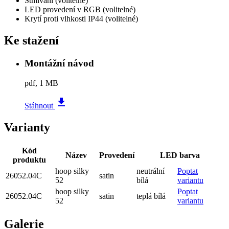
Stmívání
(volitelné)
LED provedení v RGB
(volitelné)
Krytí proti vlhkosti IP44
(volitelné)
Ke stažení
Montážní návod
pdf, 1 MB
file_download
Stáhnout
Varianty
Kód
Název
Provedení
LED barva
produktu
hoop silky
neutrální
Poptat
26052.04C
satin
52
bílá
variantu
hoop silky
Poptat
26052.04C
satin
teplá bílá
52
variantu
Galerie