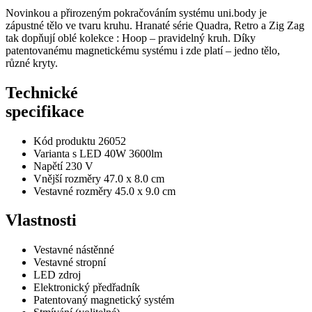
Novinkou a přirozeným pokračováním systému uni.body je
zápustné tělo ve tvaru kruhu. Hranaté série Quadra, Retro a Zig Zag
tak dopňují oblé kolekce : Hoop – pravidelný kruh. Díky
patentovanému magnetickému systému i zde platí – jedno tělo,
různé kryty.
Technické
specifikace
Kód produktu
26052
Varianta s LED
40W 3600lm
Napětí
230 V
Vnější rozměry
47.0 x 8.0 cm
Vestavné rozměry
45.0 x 9.0 cm
Vlastnosti
Vestavné nástěnné
Vestavné stropní
LED zdroj
Elektronický předřadník
Patentovaný magnetický systém