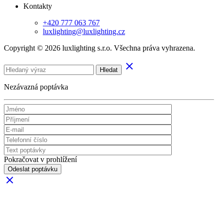
Kontakty
+420 777 063 767
luxlighting@luxlighting.cz
Copyright © 2026 luxlighting s.r.o. Všechna práva vyhrazena.
clear
Hledat
Nezávazná poptávka
Pokračovat v prohlížení
Odeslat poptávku
clear