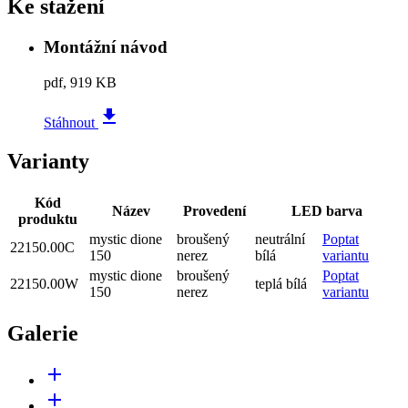
Ke stažení
Montážní návod
pdf, 919 KB
file_download
Stáhnout
Varianty
Kód
Název
Provedení
LED barva
produktu
mystic dione
broušený
neutrální
Poptat
22150.00C
150
nerez
bílá
variantu
mystic dione
broušený
Poptat
22150.00W
teplá bílá
150
nerez
variantu
Galerie
add
add