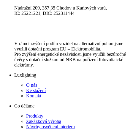
Nádražní 209, 357 35 Chodov u Karlových varů,
IČ: 25221221, DIČ: 252311444
V rámci zvýšení podílu vozidel na alternativní pohon jsme
využili dotační program EU – Elektromobilita.
Pro zvýšení energetické nezávislosti jsme využili bezúročné
úvěry s dotační složkou od NRB na pořízení fotovoltaické
elektrárny.
Luxlighting
O nás
Ke stažení
Kontakt
Co děláme
Produkty
Zakázková výroba
Návrhy osvětlení interiéru