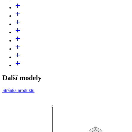
add
add
add
add
add
add
add
add
Další modely
Stránka produktu