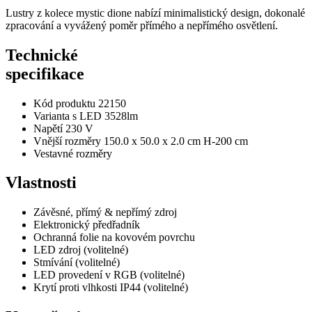
Lustry z kolece mystic dione nabízí minimalistický design, dokonalé
zpracování a vyvážený poměr přímého a nepřímého osvětlení.
Technické
specifikace
Kód produktu
22150
Varianta s LED
3528lm
Napětí
230 V
Vnější rozměry
150.0 x 50.0 x 2.0 cm H-200 cm
Vestavné rozměry
Vlastnosti
Závěsné, přímý & nepřímý zdroj
Elektronický předřadník
Ochranná folie na kovovém povrchu
LED zdroj
(volitelné)
Stmívání
(volitelné)
LED provedení v RGB
(volitelné)
Krytí proti vlhkosti IP44
(volitelné)