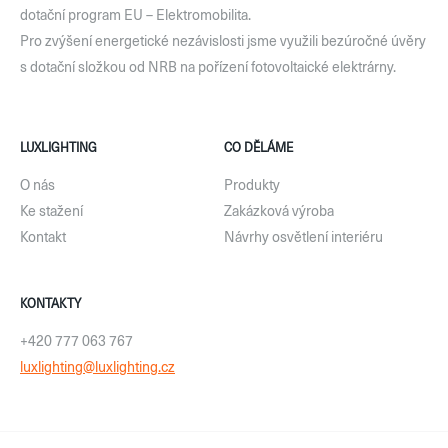
dotační program EU – Elektromobilita.
Pro zvýšení energetické nezávislosti jsme využili bezúročné úvěry
s dotační složkou od NRB na pořízení fotovoltaické elektrárny.
LUXLIGHTING
CO DĚLÁME
O nás
Produkty
Ke stažení
Zakázková výroba
Kontakt
Návrhy osvětlení interiéru
KONTAKTY
+420 777 063 767
luxlighting@luxlighting.cz