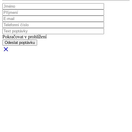
Pokračovat v prohlížení
Odeslat poptávku
clear