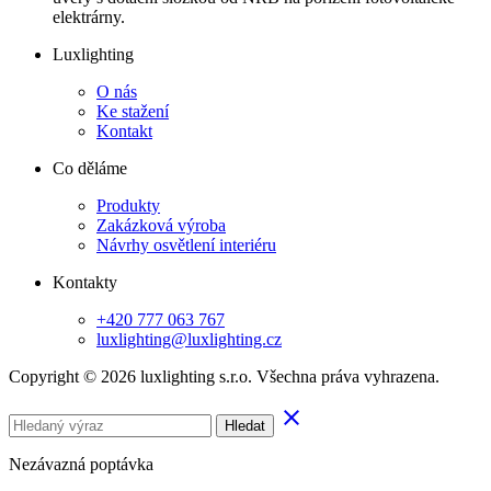
elektrárny.
Luxlighting
O nás
Ke stažení
Kontakt
Co děláme
Produkty
Zakázková výroba
Návrhy osvětlení interiéru
Kontakty
+420 777 063 767
luxlighting@luxlighting.cz
Copyright © 2026 luxlighting s.r.o. Všechna práva vyhrazena.
clear
Hledat
Nezávazná poptávka