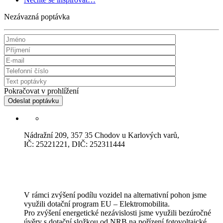
Nezávazná poptávka
Pokračovat v prohlížení
Odeslat poptávku
Nádražní 209, 357 35 Chodov u Karlových varů,
IČ: 25221221, DIČ: 252311444
V rámci zvýšení podílu vozidel na alternativní pohon jsme
využili dotační program EU – Elektromobilita.
Pro zvýšení energetické nezávislosti jsme využili bezúročné
úvěry s dotační složkou od NRB na pořízení fotovoltaické