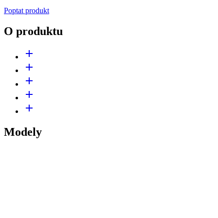
Poptat produkt
O produktu
add
add
add
add
add
Modely