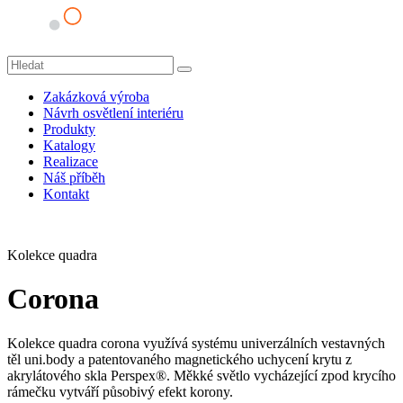
Zakázková výroba
Návrh osvětlení interiéru
Produkty
Katalogy
Realizace
Náš příběh
Kontakt
Kolekce quadra
Corona
Kolekce quadra corona využívá systému univerzálních vestavných
těl uni.body a patentovaného magnetického uchycení krytu z
akrylátového skla Perspex®. Měkké světlo vycházející zpod krycího
rámečku vytváří působivý efekt korony.