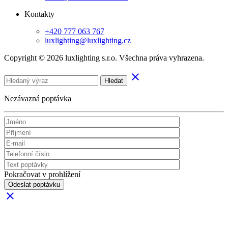
Kontakty
+420 777 063 767
luxlighting@luxlighting.cz
Copyright © 2026 luxlighting s.r.o. Všechna práva vyhrazena.
clear
Hledat
Nezávazná poptávka
Pokračovat v prohlížení
Odeslat poptávku
clear