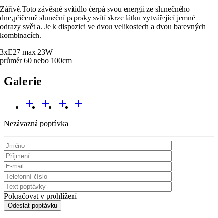
Zářivé.Toto závěsné svítidlo čerpá svou energii ze slunečného
dne,přičemž sluneční paprsky svítí skrze látku vytvářející jemné
odrazy světla. Je k dispozici ve dvou velikostech a dvou barevných
kombinacích.
3xE27 max 23W
průměr 60 nebo 100cm
Galerie
add
add
add
add
Nezávazná poptávka
Pokračovat v prohlížení
Odeslat poptávku