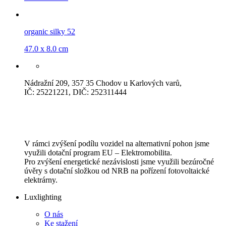
organic silky 52
47.0 x 8.0 cm
Nádražní 209, 357 35 Chodov u Karlových varů,
IČ: 25221221, DIČ: 252311444
V rámci zvýšení podílu vozidel na alternativní pohon jsme
využili dotační program EU – Elektromobilita.
Pro zvýšení energetické nezávislosti jsme využili bezúročné
úvěry s dotační složkou od NRB na pořízení fotovoltaické
elektrárny.
Luxlighting
O nás
Ke stažení