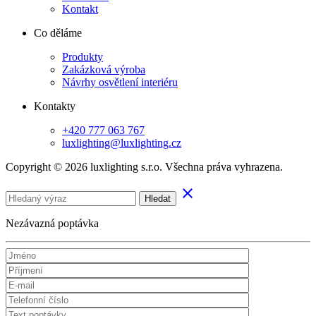
Kontakt
Co děláme
Produkty
Zakázková výroba
Návrhy osvětlení interiéru
Kontakty
+420 777 063 767
luxlighting@luxlighting.cz
Copyright © 2026 luxlighting s.r.o. Všechna práva vyhrazena.
clear
Hledat
Nezávazná poptávka