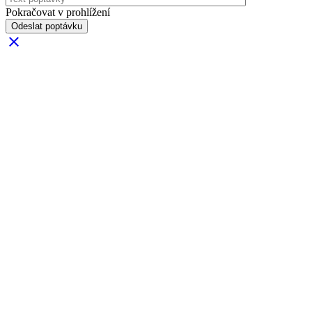
Pokračovat v prohlížení
Odeslat poptávku
clear