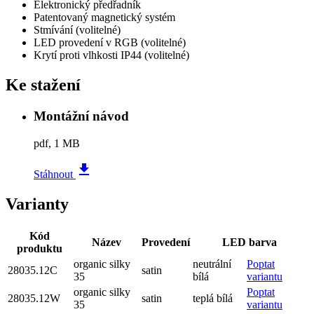
Elektronický předřadník
Patentovaný magnetický systém
Stmívání
(volitelné)
LED provedení v RGB
(volitelné)
Krytí proti vlhkosti IP44
(volitelné)
Ke stažení
Montážní návod
pdf, 1 MB
file_download
Stáhnout
Varianty
Kód
Název
Provedení
LED barva
produktu
organic silky
neutrální
Poptat
28035.12C
satin
35
bílá
variantu
organic silky
Poptat
28035.12W
satin
teplá bílá
35
variantu