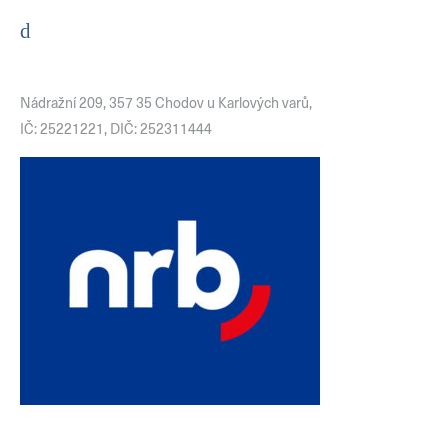
Nádražní 209, 357 35 Chodov u Karlových varů,
IČ: 25221221, DIČ: 252311444